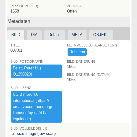
RESSOURCE (ID)
ZUGRIFF
1658
Offen
Metadaten
BILD
DIA
Default
META
OBJEKT
TITEL
META:VOLLBILD BEARBEITUNG
007.01
Rohscan
BILD: FOTOGRAF*IN
BILD: DATIERUNG
1965
Feist,​ ​Peter ​H.​ ​(​
Q1250020)​
BILD: DATIERUNG (DATUM)
1965
BILD: LIZENZ
CC ​BY ​SA ​4.​0 ​
international ​(​https:​/​/​
creativecommons.​org/​
licenses/​by-​sa/​4.​0/​
legalcode)​
BILD: VOLLBILDDIGILIB
full size image (raw scan)