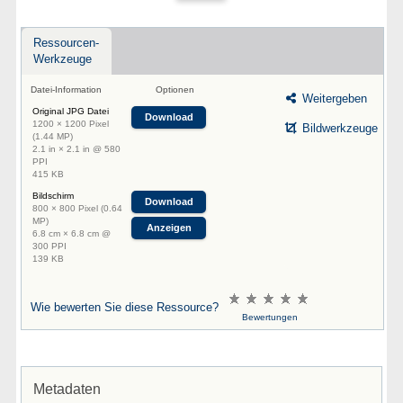
Ressourcen-
Werkzeuge
Datei-Information
Optionen
Weitergeben
Original JPG Datei
Download
1200 × 1200 Pixel
Bildwerkzeuge
(1.44 MP)
2.1 in × 2.1 in @ 580
PPI
415 KB
Bildschirm
Download
800 × 800 Pixel (0.64
MP)
Anzeigen
6.8 cm × 6.8 cm @
300 PPI
139 KB
Wie bewerten Sie diese Ressource?
Bewertungen
Metadaten