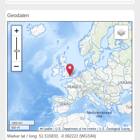
Geodaten
1000 km
500 mi
Leaflet
|
U.S. Department of the Interior
|
U.S. Geological Survey
Marker lat / long: 51.515833, -0.092222 (WGS84)