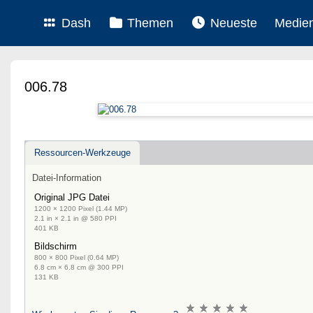
Dash
Themen
Neueste
Medie
006.78
Ressourcen-Werkzeuge
Datei-Information
Original JPG Datei
1200 × 1200 Pixel (1.44 MP)
2.1 in × 2.1 in @ 580 PPI
401 KB
Bildschirm
800 × 800 Pixel (0.64 MP)
6.8 cm × 6.8 cm @ 300 PPI
131 KB