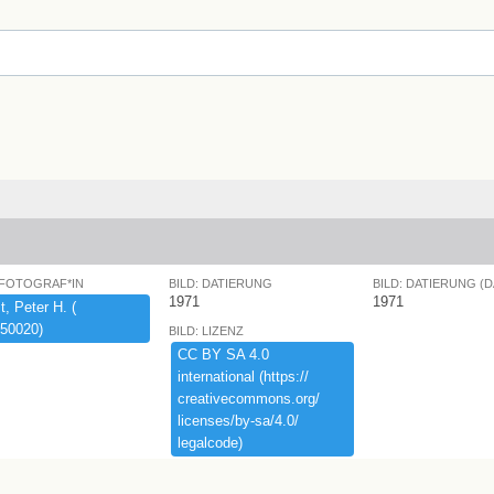
 FOTOGRAF*IN
BILD: DATIERUNG
BILD: DATIERUNG (
1971
1971
,​ ​Peter ​H.​ ​(​
50020)​
BILD: LIZENZ
CC ​BY ​SA ​4.​0 ​
international ​(​https:​/​/​
creativecommons.​org/​
licenses/​by-​sa/​4.​0/​
legalcode)​