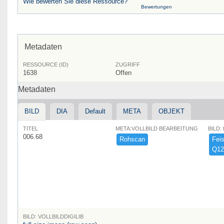
Wie bewerten Sie diese Ressource?
Bewertungen
Metadaten
RESSOURCE (ID)
ZUGRIFF
1638
Offen
Metadaten
BILD
DIA
Default
META
OBJEKT
TITEL
META:VOLLBILD BEARBEITUNG
BILD:
006.68
Rohscan
Feist
Q12
BILD: VOLLBILDDIGILIB