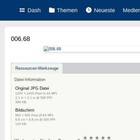
Dash
Themen
Neueste
Medie
006.68
Ressourcen-Werkzeuge
Datei-Information
Original JPG Datei
1200 × 1200 Pixel (1.44 MP)
2.1 in × 2.1 in @ 580 PPI
390 KB
Bildschirm
800 × 800 Pixel (0.64 MP)
6.8 cm × 6.8 cm @ 300 PPI
122 KB