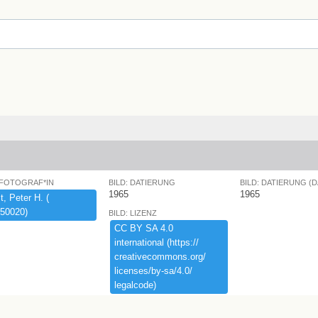
 FOTOGRAF*IN
BILD: DATIERUNG
BILD: DATIERUNG (
1965
1965
,​ ​Peter ​H.​ ​(​
50020)​
BILD: LIZENZ
CC ​BY ​SA ​4.​0 ​
international ​(​https:​/​/​
creativecommons.​org/​
licenses/​by-​sa/​4.​0/​
legalcode)​