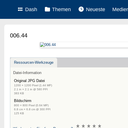
Dash
Themen
Neueste
Medie
006.44
Ressourcen-Werkzeuge
Datei-Information
Original JPG Datei
1200 × 1200 Pixel (1.44 MP)
2.1 in × 2.1 in @ 580 PPI
383 KB
Bildschirm
800 × 800 Pixel (0.64 MP)
6.8 cm × 6.8 cm @ 300 PPI
125 KB