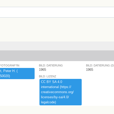
 FOTOGRAF*IN
BILD: DATIERUNG
BILD: DATIERUNG (
1965
1965
,​ ​Peter ​H.​ ​(​
50020)​
BILD: LIZENZ
CC ​BY ​SA ​4.​0 ​
international ​(​https:​/​/​
creativecommons.​org/​
licenses/​by-​sa/​4.​0/​
legalcode)​