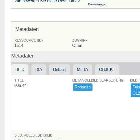
Wie bewerten Sie diese Ressource?
Bewertungen
Metadaten
RESSOURCE (ID)
ZUGRIFF
1614
Offen
Metadaten
BILD
DIA
Default
META
OBJEKT
TITEL
META:VOLLBILD BEARBEITUNG
BILD:
006.44
Rohscan
Feist
Q12
BILD: VOLLBILDDIGILIB