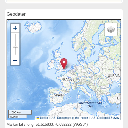
Geodaten
1000 km
500 mi
Leaflet
|
U.S. Department of the Interior
|
U.S. Geological Survey
Marker lat / long: 51.515833, -0.092222 (WGS84)