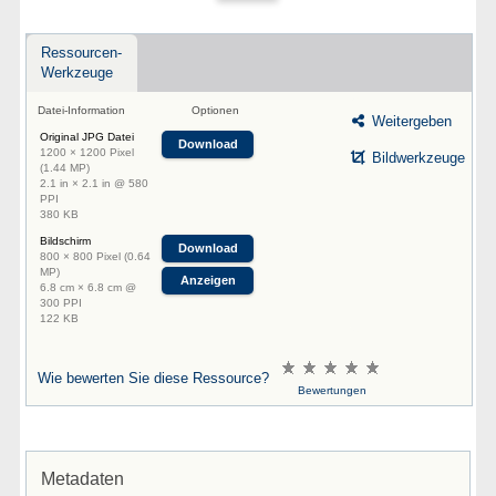
Ressourcen-
Werkzeuge
Datei-Information
Optionen
Weitergeben
Original JPG Datei
Download
1200 × 1200 Pixel
Bildwerkzeuge
(1.44 MP)
2.1 in × 2.1 in @ 580
PPI
380 KB
Bildschirm
Download
800 × 800 Pixel (0.64
MP)
Anzeigen
6.8 cm × 6.8 cm @
300 PPI
122 KB
Wie bewerten Sie diese Ressource?
Bewertungen
Metadaten