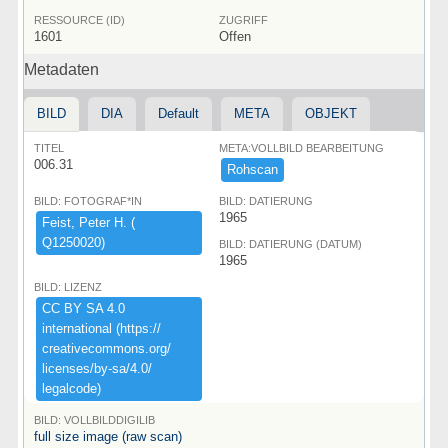
RESSOURCE (ID)
ZUGRIFF
1601
Offen
Metadaten
BILD
DIA
Default
META
OBJEKT
TITEL
META:VOLLBILD BEARBEITUNG
006.31
Rohscan
BILD: FOTOGRAF*IN
BILD: DATIERUNG
1965
Feist,​ ​Peter ​H.​ ​(​
Q1250020)​
BILD: DATIERUNG (DATUM)
1965
BILD: LIZENZ
CC ​BY ​SA ​4.​0 ​
international ​(​https:​/​/​
creativecommons.​org/​
licenses/​by-​sa/​4.​0/​
legalcode)​
BILD: VOLLBILDDIGILIB
full size image (raw scan)