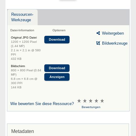
Ressourcen-
Werkzeuge
Datei-Information
Optionen
Weitergeben
Original JPG Datei
Download
1200 × 1200 Pixel
Bildwerkzeuge
(1.44 MP)
2.1 in × 2.1 in @ 580
PPI
432 KB
Bildschirm
Download
800 × 800 Pixel (0.64
MP)
Anzeigen
6.8 cm × 6.8 cm @
300 PPI
144 KB
Wie bewerten Sie diese Ressource?
Bewertungen
Metadaten