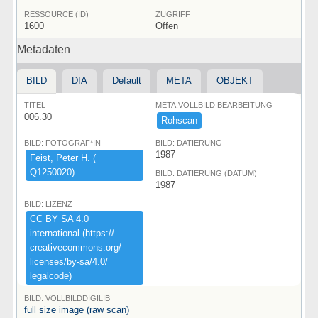
RESSOURCE (ID)
ZUGRIFF
1600
Offen
Metadaten
BILD
DIA
Default
META
OBJEKT
TITEL
META:VOLLBILD BEARBEITUNG
006.30
Rohscan
BILD: FOTOGRAF*IN
BILD: DATIERUNG
1987
Feist,​ ​Peter ​H.​ ​(​
Q1250020)​
BILD: DATIERUNG (DATUM)
1987
BILD: LIZENZ
CC ​BY ​SA ​4.​0 ​
international ​(​https:​/​/​
creativecommons.​org/​
licenses/​by-​sa/​4.​0/​
legalcode)​
BILD: VOLLBILDDIGILIB
full size image (raw scan)