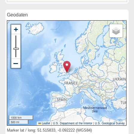
Geodaten
1000 km
500 mi
Leaflet
|
U.S. Department of the Interior
|
U.S. Geological Survey
Marker lat / long: 51.515833, -0.092222 (WGS84)