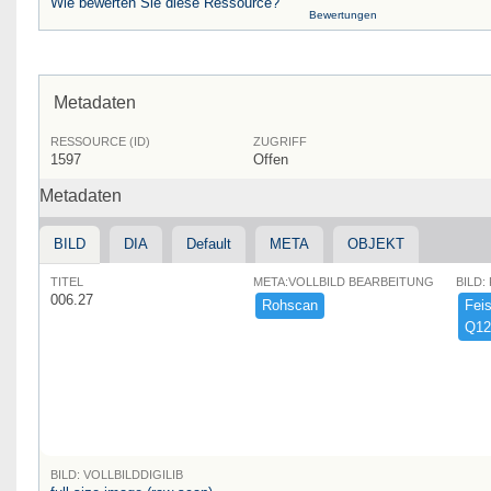
Wie bewerten Sie diese Ressource?
Bewertungen
Metadaten
RESSOURCE (ID)
ZUGRIFF
1597
Offen
Metadaten
BILD
DIA
Default
META
OBJEKT
TITEL
META:VOLLBILD BEARBEITUNG
BILD:
006.27
Rohscan
Feist
Q12
BILD: VOLLBILDDIGILIB