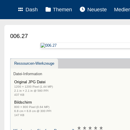
Dash
Themen
Neueste
Medie
006.27
Ressourcen-Werkzeuge
Datei-Information
Original JPG Datei
1200 × 1200 Pixel (1.44 MP)
2.1 in × 2.1 in @ 580 PPI
437 KB
Bildschirm
800 × 800 Pixel (0.64 MP)
6.8 cm × 6.8 cm @ 300 PPI
147 KB