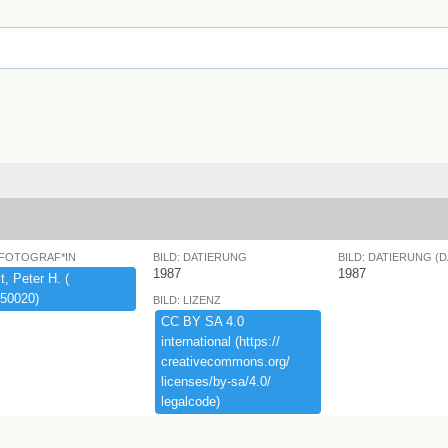
 FOTOGRAF*IN
BILD: DATIERUNG
BILD: DATIERUNG (
1987
1987
,​ ​Peter ​H.​ ​(​
50020)​
BILD: LIZENZ
CC ​BY ​SA ​4.​0 ​
international ​(​https:​/​/​
creativecommons.​org/​
licenses/​by-​sa/​4.​0/​
legalcode)​