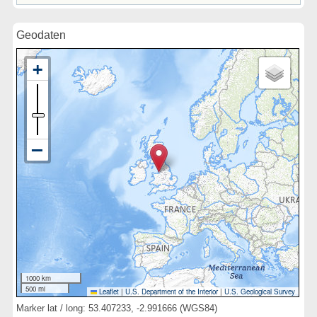
Geodaten
1000 km
500 mi
Leaflet
|
U.S. Department of the Interior
|
U.S. Geological Survey
Marker lat / long: 53.407233, -2.991666 (WGS84)