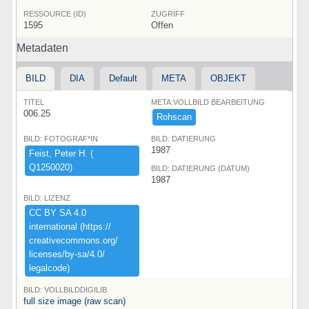
RESSOURCE (ID)
ZUGRIFF
1595
Offen
Metadaten
BILD
DIA
Default
META
OBJEKT
TITEL
META:VOLLBILD BEARBEITUNG
006.25
Rohscan
BILD: FOTOGRAF*IN
BILD: DATIERUNG
1987
Feist,​ ​Peter ​H.​ ​(​
Q1250020)​
BILD: DATIERUNG (DATUM)
1987
BILD: LIZENZ
CC ​BY ​SA ​4.​0 ​
international ​(​https:​/​/​
creativecommons.​org/​
licenses/​by-​sa/​4.​0/​
legalcode)​
BILD: VOLLBILDDIGILIB
full size image (raw scan)