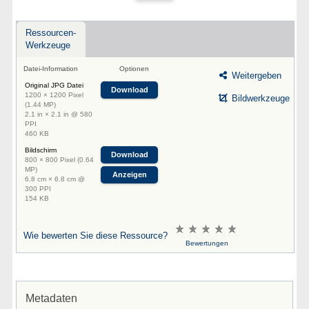
Ressourcen-
Werkzeuge
Datei-Information
Optionen
Weitergeben
Original JPG Datei
Download
1200 × 1200 Pixel
Bildwerkzeuge
(1.44 MP)
2.1 in × 2.1 in @ 580
PPI
460 KB
Bildschirm
Download
800 × 800 Pixel (0.64
MP)
Anzeigen
6.8 cm × 6.8 cm @
300 PPI
154 KB
Wie bewerten Sie diese Ressource?
Bewertungen
Metadaten