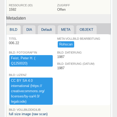
RESSOURCE (ID)
ZUGRIFF
1592
Offen
Metadaten
BILD
DIA
Default
META
OBJEKT
TITEL
META:VOLLBILD BEARBEITUNG
006.22
Rohscan
BILD: FOTOGRAF*IN
BILD: DATIERUNG
1987
Feist,​ ​Peter ​H.​ ​(​
Q1250020)​
BILD: DATIERUNG (DATUM)
1987
BILD: LIZENZ
CC ​BY ​SA ​4.​0 ​
international ​(​https:​/​/​
creativecommons.​org/​
licenses/​by-​sa/​4.​0/​
legalcode)​
BILD: VOLLBILDDIGILIB
full size image (raw scan)