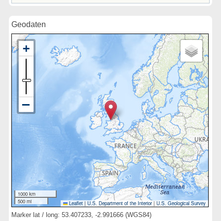
Geodaten
1000 km
500 mi
Leaflet
|
U.S. Department of the Interior
|
U.S. Geological Survey
Marker lat / long: 53.407233, -2.991666 (WGS84)