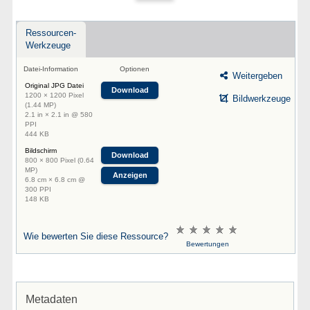
Ressourcen-
Werkzeuge
Datei-Information
Optionen
Weitergeben
Original JPG Datei
Download
1200 × 1200 Pixel
Bildwerkzeuge
(1.44 MP)
2.1 in × 2.1 in @ 580
PPI
444 KB
Bildschirm
Download
800 × 800 Pixel (0.64
MP)
Anzeigen
6.8 cm × 6.8 cm @
300 PPI
148 KB
Wie bewerten Sie diese Ressource?
Bewertungen
Metadaten