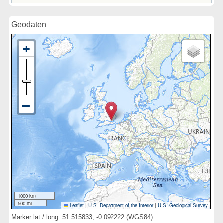
Geodaten
1000 km
500 mi
Leaflet
|
U.S. Department of the Interior
|
U.S. Geological Survey
Marker lat / long: 51.515833, -0.092222 (WGS84)