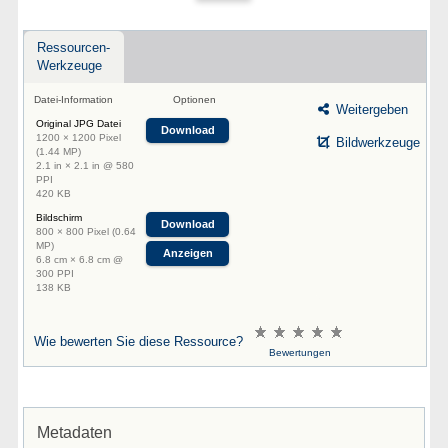
Ressourcen-
Werkzeuge
Datei-Information
Optionen
Weitergeben
Original JPG Datei
Download
1200 × 1200 Pixel
Bildwerkzeuge
(1.44 MP)
2.1 in × 2.1 in @ 580
PPI
420 KB
Bildschirm
Download
800 × 800 Pixel (0.64
MP)
Anzeigen
6.8 cm × 6.8 cm @
300 PPI
138 KB
Wie bewerten Sie diese Ressource?
Bewertungen
Metadaten