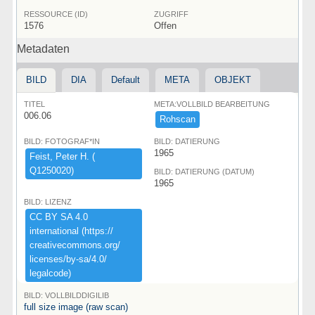
RESSOURCE (ID)
ZUGRIFF
1576
Offen
Metadaten
BILD
DIA
Default
META
OBJEKT
TITEL
META:VOLLBILD BEARBEITUNG
006.06
Rohscan
BILD: FOTOGRAF*IN
BILD: DATIERUNG
1965
Feist,​ ​Peter ​H.​ ​(​
Q1250020)​
BILD: DATIERUNG (DATUM)
1965
BILD: LIZENZ
CC ​BY ​SA ​4.​0 ​
international ​(​https:​/​/​
creativecommons.​org/​
licenses/​by-​sa/​4.​0/​
legalcode)​
BILD: VOLLBILDDIGILIB
full size image (raw scan)