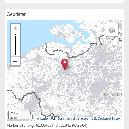
Geodaten
30 km
20 mi
Leaflet
|
U.S. Department of the Interior
|
U.S. Geological Survey
Marker lat / long: 51.054634, 3.721941 (WGS84)