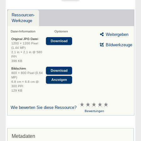
Ressourcen-
Werkzeuge
Datei-Information
Optionen
Weitergeben
Original JPG Datei
Download
1200 × 1200 Pixel
Bildwerkzeuge
(1.44 MP)
2.1 in × 2.1 in @ 580
PPI
396 KB
Bildschirm
Download
800 × 800 Pixel (0.64
MP)
Anzeigen
6.8 cm × 6.8 cm @
300 PPI
129 KB
Wie bewerten Sie diese Ressource?
Bewertungen
Metadaten