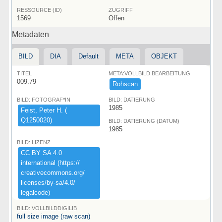
RESSOURCE (ID)
ZUGRIFF
1569
Offen
Metadaten
BILD
DIA
Default
META
OBJEKT
TITEL
META:VOLLBILD BEARBEITUNG
009.79
Rohscan
BILD: FOTOGRAF*IN
BILD: DATIERUNG
1985
Feist,​ ​Peter ​H.​ ​(​
Q1250020)​
BILD: DATIERUNG (DATUM)
1985
BILD: LIZENZ
CC ​BY ​SA ​4.​0 ​
international ​(​https:​/​/​
creativecommons.​org/​
licenses/​by-​sa/​4.​0/​
legalcode)​
BILD: VOLLBILDDIGILIB
full size image (raw scan)