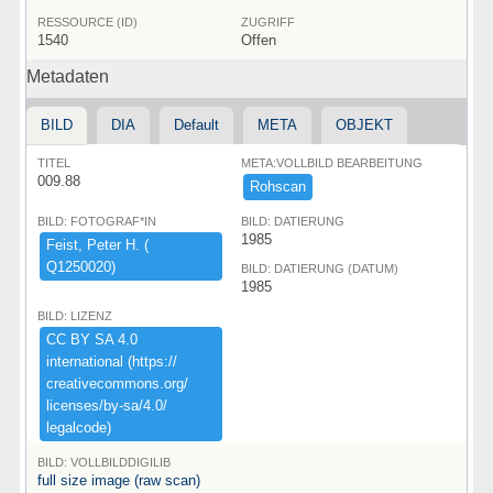
RESSOURCE (ID)
ZUGRIFF
1540
Offen
Metadaten
BILD
DIA
Default
META
OBJEKT
TITEL
META:VOLLBILD BEARBEITUNG
009.88
Rohscan
BILD: FOTOGRAF*IN
BILD: DATIERUNG
1985
Feist,​ ​Peter ​H.​ ​(​
Q1250020)​
BILD: DATIERUNG (DATUM)
1985
BILD: LIZENZ
CC ​BY ​SA ​4.​0 ​
international ​(​https:​/​/​
creativecommons.​org/​
licenses/​by-​sa/​4.​0/​
legalcode)​
BILD: VOLLBILDDIGILIB
full size image (raw scan)