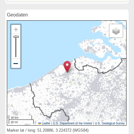
Geodaten
30 km
20 mi
Leaflet
|
U.S. Department of the Interior
|
U.S. Geological Survey
Marker lat / long: 51.20886, 3.224372 (WGS84)