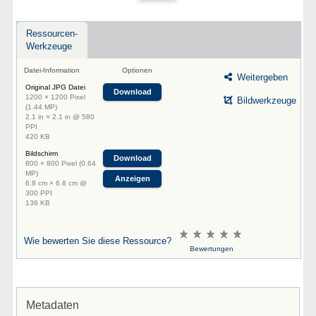
Ressourcen-
Werkzeuge
Datei-Information
Optionen
Weitergeben
Original JPG Datei
Download
1200 × 1200 Pixel
Bildwerkzeuge
(1.44 MP)
2.1 in × 2.1 in @ 580
PPI
420 KB
Bildschirm
Download
800 × 800 Pixel (0.64
MP)
Anzeigen
6.8 cm × 6.8 cm @
300 PPI
136 KB
Wie bewerten Sie diese Ressource?
Bewertungen
Metadaten