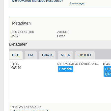
Wie bewerten Sie diese Ressource?
Bewertungen
Metadaten
RESSOURCE (ID)
ZUGRIFF
1517
Offen
Metadaten
BILD
DIA
Default
META
OBJEKT
TITEL
META:VOLLBILD BEARBEITUNG
BILD:
005.70
Rohscan
Feist
Q12
BILD: VOLLBILDDIGILIB