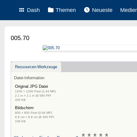
Dash
Themen
Neueste
Medie
005.70
Ressourcen-Werkzeuge
Datei-Information
Original JPG Datei
1200 × 1200 Pixel (1.44 MP)
2.1 in × 2.1 in @ 580 PPI
335 KB
Bildschirm
800 × 800 Pixel (0.64 MP)
6.8 cm × 6.8 cm @ 300 PPI
108 KB