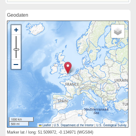
Geodaten
1000 km
500 mi
Leaflet
|
U.S. Department of the Interior
|
U.S. Geological Survey
Marker lat / long: 51.509972, -0.134971 (WGS84)