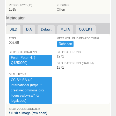
RESSOURCE (ID)
ZUGRIFF
1515
Offen
Metadaten
BILD
DIA
Default
META
OBJEKT
TITEL
META:VOLLBILD BEARBEITUNG
005.68
Rohscan
BILD: FOTOGRAF*IN
BILD: DATIERUNG
1971
Feist,​ ​Peter ​H.​ ​(​
Q1250020)​
BILD: DATIERUNG (DATUM)
1971
BILD: LIZENZ
CC ​BY ​SA ​4.​0 ​
international ​(​https:​/​/​
creativecommons.​org/​
licenses/​by-​sa/​4.​0/​
legalcode)​
BILD: VOLLBILDDIGILIB
full size image (raw scan)