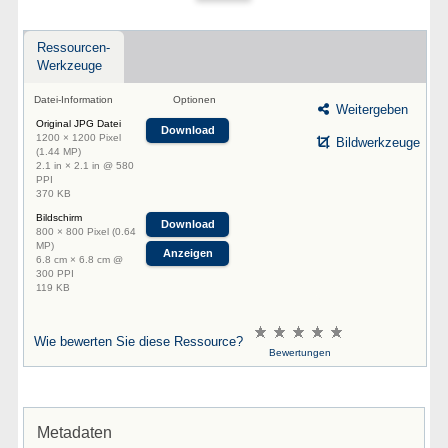
Ressourcen-
Werkzeuge
Datei-Information
Optionen
Weitergeben
Original JPG Datei
Download
1200 × 1200 Pixel
Bildwerkzeuge
(1.44 MP)
2.1 in × 2.1 in @ 580
PPI
370 KB
Bildschirm
Download
800 × 800 Pixel (0.64
MP)
Anzeigen
6.8 cm × 6.8 cm @
300 PPI
119 KB
Wie bewerten Sie diese Ressource?
Bewertungen
Metadaten