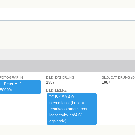
 FOTOGRAF*IN
BILD: DATIERUNG
BILD: DATIERUNG (
1987
1987
,​ ​Peter ​H.​ ​(​
50020)​
BILD: LIZENZ
CC ​BY ​SA ​4.​0 ​
international ​(​https:​/​/​
creativecommons.​org/​
licenses/​by-​sa/​4.​0/​
legalcode)​