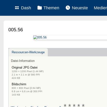
Dash
Themen
Neueste
Medie
005.56
Ressourcen-Werkzeuge
Datei-Information
Original JPG Datei
1200 × 1200 Pixel (1.44 MP)
2.1 in × 2.1 in @ 580 PPI
424 KB
Bildschirm
800 × 800 Pixel (0.64 MP)
6.8 cm × 6.8 cm @ 300 PPI
143 KB