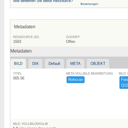
Wie bewerten Sie diese Ressource?
Bewertungen
Metadaten
RESSOURCE (ID)
ZUGRIFF
1503
Offen
Metadaten
BILD
DIA
Default
META
OBJEKT
TITEL
META:VOLLBILD BEARBEITUNG
BILD:
005.56
Rohscan
Feist
Q12
BILD: VOLLBILDDIGILIB