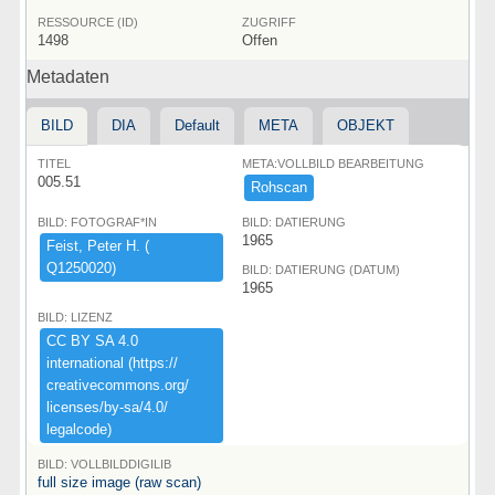
RESSOURCE (ID)
ZUGRIFF
1498
Offen
Metadaten
BILD
DIA
Default
META
OBJEKT
TITEL
META:VOLLBILD BEARBEITUNG
005.51
Rohscan
BILD: FOTOGRAF*IN
BILD: DATIERUNG
1965
Feist,​ ​Peter ​H.​ ​(​
Q1250020)​
BILD: DATIERUNG (DATUM)
1965
BILD: LIZENZ
CC ​BY ​SA ​4.​0 ​
international ​(​https:​/​/​
creativecommons.​org/​
licenses/​by-​sa/​4.​0/​
legalcode)​
BILD: VOLLBILDDIGILIB
full size image (raw scan)