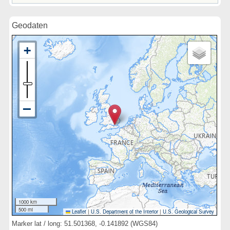
Geodaten
1000 km
500 mi
Leaflet
|
U.S. Department of the Interior
|
U.S. Geological Survey
Marker lat / long: 51.501368, -0.141892 (WGS84)