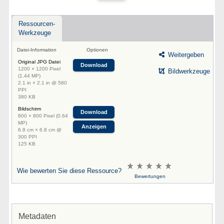
Ressourcen-
Werkzeuge
Datei-Information
Optionen
Weitergeben
Original JPG Datei
Download
1200 × 1200 Pixel
Bildwerkzeuge
(1.44 MP)
2.1 in × 2.1 in @ 580
PPI
380 KB
Bildschirm
Download
800 × 800 Pixel (0.64
MP)
Anzeigen
6.8 cm × 6.8 cm @
300 PPI
125 KB
Wie bewerten Sie diese Ressource?
Bewertungen
Metadaten