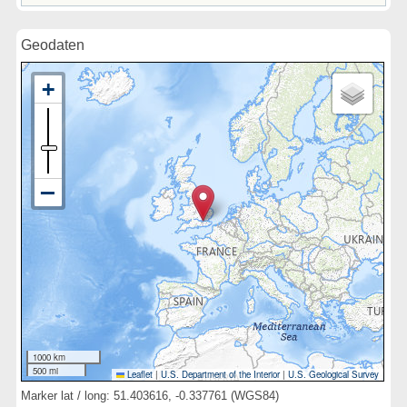
Geodaten
1000 km
500 mi
Leaflet
|
U.S. Department of the Interior
|
U.S. Geological Survey
Marker lat / long: 51.403616, -0.337761 (WGS84)