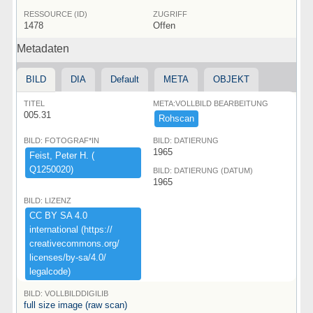
RESSOURCE (ID)
ZUGRIFF
1478
Offen
Metadaten
BILD
DIA
Default
META
OBJEKT
TITEL
META:VOLLBILD BEARBEITUNG
005.31
Rohscan
BILD: FOTOGRAF*IN
BILD: DATIERUNG
1965
Feist,​ ​Peter ​H.​ ​(​
Q1250020)​
BILD: DATIERUNG (DATUM)
1965
BILD: LIZENZ
CC ​BY ​SA ​4.​0 ​
international ​(​https:​/​/​
creativecommons.​org/​
licenses/​by-​sa/​4.​0/​
legalcode)​
BILD: VOLLBILDDIGILIB
full size image (raw scan)