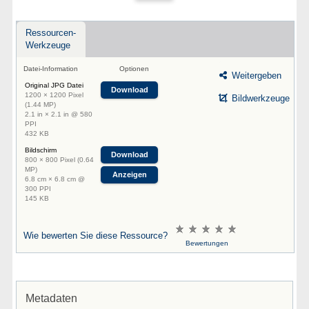
Ressourcen-
Werkzeuge
Datei-Information
Optionen
Weitergeben
Original JPG Datei
Download
1200 × 1200 Pixel
Bildwerkzeuge
(1.44 MP)
2.1 in × 2.1 in @ 580
PPI
432 KB
Bildschirm
Download
800 × 800 Pixel (0.64
MP)
Anzeigen
6.8 cm × 6.8 cm @
300 PPI
145 KB
Wie bewerten Sie diese Ressource?
Bewertungen
Metadaten