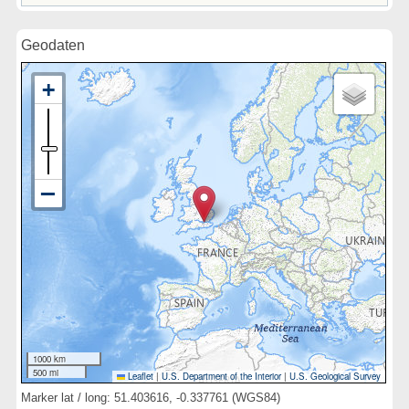
Geodaten
1000 km
500 mi
Leaflet
|
U.S. Department of the Interior
|
U.S. Geological Survey
Marker lat / long: 51.403616, -0.337761 (WGS84)