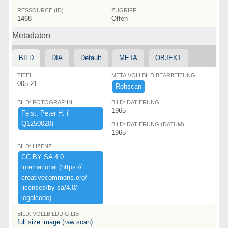
RESSOURCE (ID)
ZUGRIFF
1468
Offen
Metadaten
BILD
DIA
Default
META
OBJEKT
TITEL
META:VOLLBILD BEARBEITUNG
005.21
Rohscan
BILD: FOTOGRAF*IN
BILD: DATIERUNG
1965
Feist,​ ​Peter ​H.​ ​(​
Q1250020)​
BILD: DATIERUNG (DATUM)
1965
BILD: LIZENZ
CC ​BY ​SA ​4.​0 ​
international ​(​https:​/​/​
creativecommons.​org/​
licenses/​by-​sa/​4.​0/​
legalcode)​
BILD: VOLLBILDDIGILIB
full size image (raw scan)