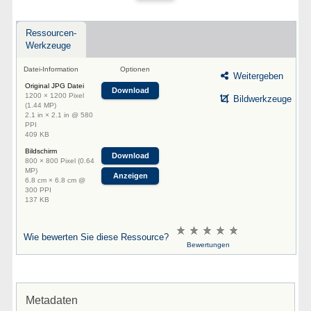
Ressourcen-
Werkzeuge
Datei-Information
Optionen
Weitergeben
Original JPG Datei
Download
1200 × 1200 Pixel
Bildwerkzeuge
(1.44 MP)
2.1 in × 2.1 in @ 580
PPI
409 KB
Bildschirm
Download
800 × 800 Pixel (0.64
MP)
Anzeigen
6.8 cm × 6.8 cm @
300 PPI
137 KB
Wie bewerten Sie diese Ressource?
Bewertungen
Metadaten