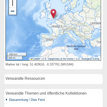
1000 km
500 mi
Leaflet
|
U.S. Department of the Interior
|
U.S. Geological Survey
Marker lat / long: 51.403616, -0.337761 (WGS84)
Verwandte Ressourcen
Verwandte Themen und öffentliche Kollektionen
Diasammlung / Dias Feist