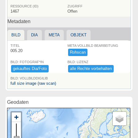
RESSOURCE (ID)
ZUGRIFF
1467
Offen
Metadaten
BILD
DIA
META
OBJEKT
TITEL
META:VOLLBILD BEARBEITUNG
005.20
Rohscan
BILD: FOTOGRAF*IN
BILD: LIZENZ
gekauftes ​Dia/​Foto
alle ​Rechte ​vorbehalten
BILD: VOLLBILDDIGILIB
full size image (raw scan)
Geodaten