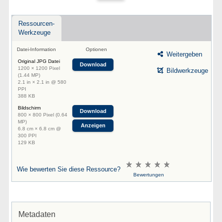
Ressourcen-
Werkzeuge
Datei-Information
Optionen
Weitergeben
Original JPG Datei
Download
1200 × 1200 Pixel
Bildwerkzeuge
(1.44 MP)
2.1 in × 2.1 in @ 580
PPI
388 KB
Bildschirm
Download
800 × 800 Pixel (0.64
MP)
Anzeigen
6.8 cm × 6.8 cm @
300 PPI
129 KB
Wie bewerten Sie diese Ressource?
Bewertungen
Metadaten