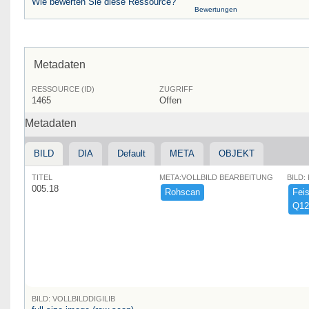
Wie bewerten Sie diese Ressource?
Bewertungen
Metadaten
RESSOURCE (ID)
ZUGRIFF
1465
Offen
Metadaten
BILD
DIA
Default
META
OBJEKT
TITEL
META:VOLLBILD BEARBEITUNG
BILD:
005.18
Rohscan
Feist
Q12
BILD: VOLLBILDDIGILIB