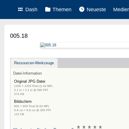
Dash
Themen
Neueste
Medie
005.18
Ressourcen-Werkzeuge
Datei-Information
Original JPG Datei
1200 × 1200 Pixel (1.44 MP)
2.1 in × 2.1 in @ 580 PPI
374 KB
Bildschirm
800 × 800 Pixel (0.64 MP)
6.8 cm × 6.8 cm @ 300 PPI
122 KB