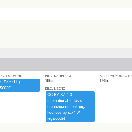
 FOTOGRAF*IN
BILD: DATIERUNG
BILD: DATIERUNG (
1965
1965
,​ ​Peter ​H.​ ​(​
50020)​
BILD: LIZENZ
CC ​BY ​SA ​4.​0 ​
international ​(​https:​/​/​
creativecommons.​org/​
licenses/​by-​sa/​4.​0/​
legalcode)​