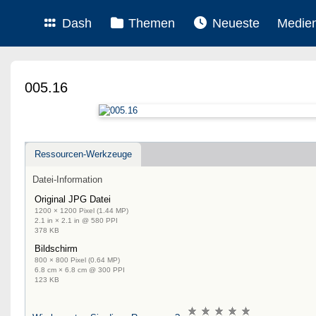
Dash
Themen
Neueste
Medie
005.16
Ressourcen-Werkzeuge
Datei-Information
Original JPG Datei
1200 × 1200 Pixel (1.44 MP)
2.1 in × 2.1 in @ 580 PPI
378 KB
Bildschirm
800 × 800 Pixel (0.64 MP)
6.8 cm × 6.8 cm @ 300 PPI
123 KB