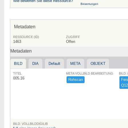
Wie bewerten Sie diese Ressource?
Bewertungen
Metadaten
RESSOURCE (ID)
ZUGRIFF
1463
Offen
Metadaten
BILD
DIA
Default
META
OBJEKT
TITEL
META:VOLLBILD BEARBEITUNG
BILD:
005.16
Rohscan
Feist
Q12
BILD: VOLLBILDDIGILIB