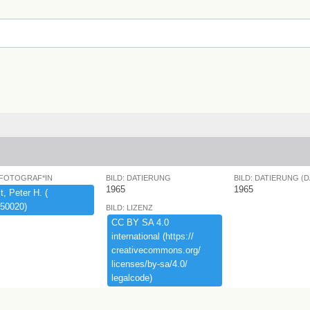
 FOTOGRAF*IN
BILD: DATIERUNG
BILD: DATIERUNG (
1965
1965
,​ ​Peter ​H.​ ​(​
50020)​
BILD: LIZENZ
CC ​BY ​SA ​4.​0 ​
international ​(​https:​/​/​
creativecommons.​org/​
licenses/​by-​sa/​4.​0/​
legalcode)​