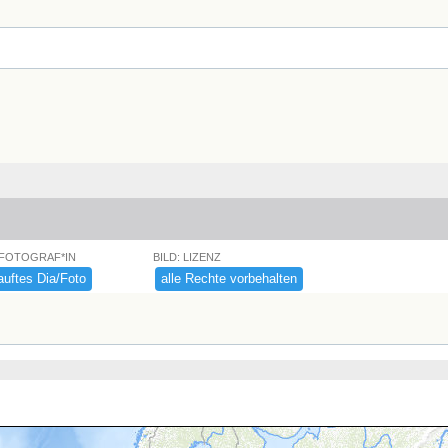
 FOTOGRAF*IN
BILD: LIZENZ
uftes ​Dia/​Foto
alle ​Rechte ​vorbehalten