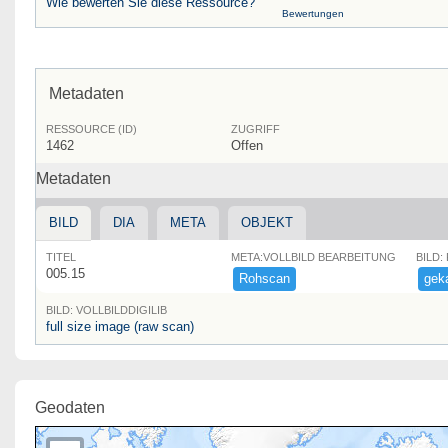
Wie bewerten Sie diese Ressource?
Bewertungen
Metadaten
RESSOURCE (ID)
ZUGRIFF
1462
Offen
Metadaten
BILD
DIA
META
OBJEKT
TITEL
META:VOLLBILD BEARBEITUNG
BILD:
005.15
Rohscan
geka
BILD: VOLLBILDDIGILIB
full size image (raw scan)
Geodaten