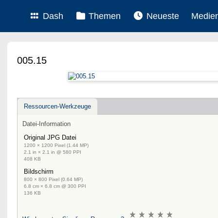
Dash
Themen
Neueste
Medie
005.15
Ressourcen-Werkzeuge
Datei-Information
Original JPG Datei
1200 × 1200 Pixel (1.44 MP)
2.1 in × 2.1 in @ 580 PPI
408 KB
Bildschirm
800 × 800 Pixel (0.64 MP)
6.8 cm × 6.8 cm @ 300 PPI
136 KB