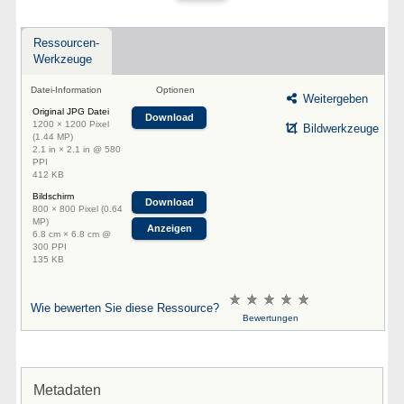
Ressourcen-
Werkzeuge
Datei-Information
Optionen
Weitergeben
Original JPG Datei
Download
1200 × 1200 Pixel
Bildwerkzeuge
(1.44 MP)
2.1 in × 2.1 in @ 580
PPI
412 KB
Bildschirm
Download
800 × 800 Pixel (0.64
MP)
Anzeigen
6.8 cm × 6.8 cm @
300 PPI
135 KB
Wie bewerten Sie diese Ressource?
Bewertungen
Metadaten