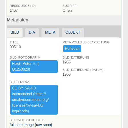
RESSOURCE (ID)
ZUGRIFF
1457
Offen
Metadaten
BILD
DIA
META
OBJEKT
TITEL
META:VOLLBILD BEARBEITUNG
005.10
Rohscan
BILD: FOTOGRAF*IN
BILD: DATIERUNG
1965
Feist,​ ​Peter ​H.​ ​(​
Q1250020)​
BILD: DATIERUNG (DATUM)
1965
BILD: LIZENZ
CC ​BY ​SA ​4.​0 ​
international ​(​https:​/​/​
creativecommons.​org/​
licenses/​by-​sa/​4.​0/​
legalcode)​
BILD: VOLLBILDDIGILIB
full size image (raw scan)