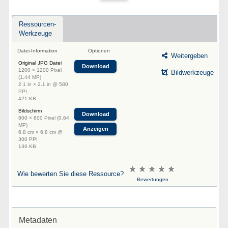
Ressourcen-
Werkzeuge
Datei-Information
Optionen
Weitergeben
Original JPG Datei
Download
1200 × 1200 Pixel
Bildwerkzeuge
(1.44 MP)
2.1 in × 2.1 in @ 580
PPI
421 KB
Bildschirm
Download
800 × 800 Pixel (0.64
MP)
Anzeigen
6.8 cm × 6.8 cm @
300 PPI
136 KB
Wie bewerten Sie diese Ressource?
Bewertungen
Metadaten