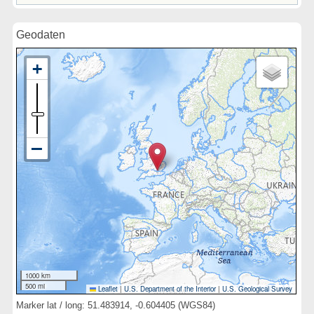
Geodaten
1000 km
500 mi
Leaflet
|
U.S. Department of the Interior
|
U.S. Geological Survey
Marker lat / long: 51.483914, -0.604405 (WGS84)