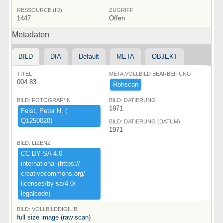
RESSOURCE (ID)
ZUGRIFF
1447
Offen
Metadaten
BILD
DIA
Default
META
OBJEKT
TITEL
META:VOLLBILD BEARBEITUNG
004.83
Rohscan
BILD: FOTOGRAF*IN
BILD: DATIERUNG
1971
Feist,​ ​Peter ​H.​ ​(​
Q1250020)​
BILD: DATIERUNG (DATUM)
1971
BILD: LIZENZ
CC ​BY ​SA ​4.​0 ​
international ​(​https:​/​/​
creativecommons.​org/​
licenses/​by-​sa/​4.​0/​
legalcode)​
BILD: VOLLBILDDIGILIB
full size image (raw scan)