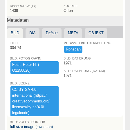
RESSOURCE (ID)
ZUGRIFF
1438
Offen
Metadaten
BILD
DIA
Default
META
OBJEKT
TITEL
META:VOLLBILD BEARBEITUNG
004.74
Rohscan
BILD: FOTOGRAF*IN
BILD: DATIERUNG
1971
Feist,​ ​Peter ​H.​ ​(​
Q1250020)​
BILD: DATIERUNG (DATUM)
1971
BILD: LIZENZ
CC ​BY ​SA ​4.​0 ​
international ​(​https:​/​/​
creativecommons.​org/​
licenses/​by-​sa/​4.​0/​
legalcode)​
BILD: VOLLBILDDIGILIB
full size image (raw scan)