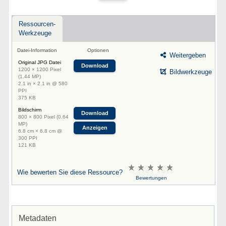
Ressourcen-
Werkzeuge
Datei-Information
Optionen
Weitergeben
Original JPG Datei
Download
1200 × 1200 Pixel
Bildwerkzeuge
(1.44 MP)
2.1 in × 2.1 in @ 580
PPI
375 KB
Bildschirm
Download
800 × 800 Pixel (0.64
MP)
Anzeigen
6.8 cm × 6.8 cm @
300 PPI
121 KB
Wie bewerten Sie diese Ressource?
Bewertungen
Metadaten