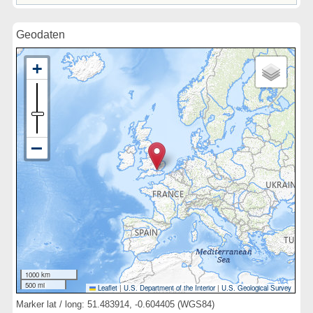
Geodaten
1000 km
500 mi
Leaflet
|
U.S. Department of the Interior
|
U.S. Geological Survey
Marker lat / long: 51.483914, -0.604405 (WGS84)