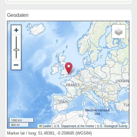
Geodaten
1000 km
500 mi
Leaflet
|
U.S. Department of the Interior
|
U.S. Geological Survey
Marker lat / long: 51.48381, -0.258695 (WGS84)