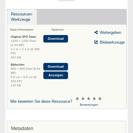
Ressourcen-
Werkzeuge
Datei-Information
Optionen
Weitergeben
Original JPG Datei
Download
1200 × 1200 Pixel
Bildwerkzeuge
(1.44 MP)
2.1 in × 2.1 in @ 580
PPI
407 KB
Bildschirm
Download
800 × 800 Pixel (0.64
MP)
Anzeigen
6.8 cm × 6.8 cm @
300 PPI
135 KB
Wie bewerten Sie diese Ressource?
Bewertungen
Metadaten