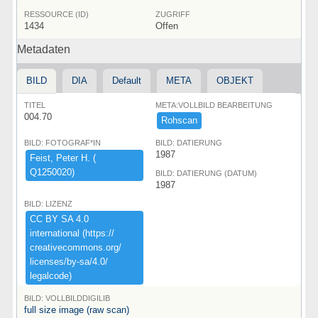
RESSOURCE (ID)
ZUGRIFF
1434
Offen
Metadaten
BILD
DIA
Default
META
OBJEKT
TITEL
META:VOLLBILD BEARBEITUNG
004.70
Rohscan
BILD: FOTOGRAF*IN
BILD: DATIERUNG
1987
Feist,​ ​Peter ​H.​ ​(​
Q1250020)​
BILD: DATIERUNG (DATUM)
1987
BILD: LIZENZ
CC ​BY ​SA ​4.​0 ​
international ​(​https:​/​/​
creativecommons.​org/​
licenses/​by-​sa/​4.​0/​
legalcode)​
BILD: VOLLBILDDIGILIB
full size image (raw scan)