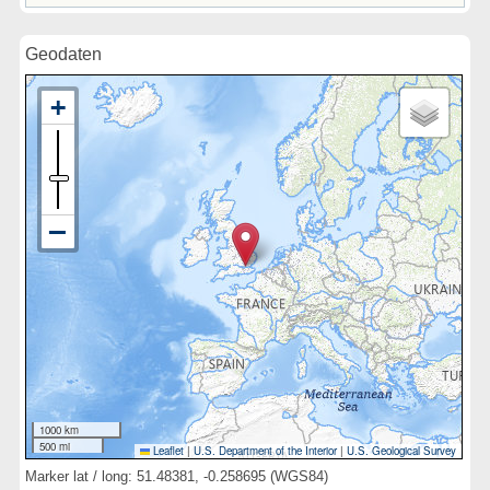
Geodaten
1000 km
500 mi
Leaflet
|
U.S. Department of the Interior
|
U.S. Geological Survey
Marker lat / long: 51.48381, -0.258695 (WGS84)