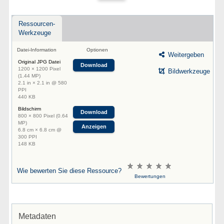
Ressourcen-
Werkzeuge
Datei-Information
Optionen
Weitergeben
Original JPG Datei
Download
1200 × 1200 Pixel
Bildwerkzeuge
(1.44 MP)
2.1 in × 2.1 in @ 580
PPI
440 KB
Bildschirm
Download
800 × 800 Pixel (0.64
MP)
Anzeigen
6.8 cm × 6.8 cm @
300 PPI
148 KB
Wie bewerten Sie diese Ressource?
Bewertungen
Metadaten