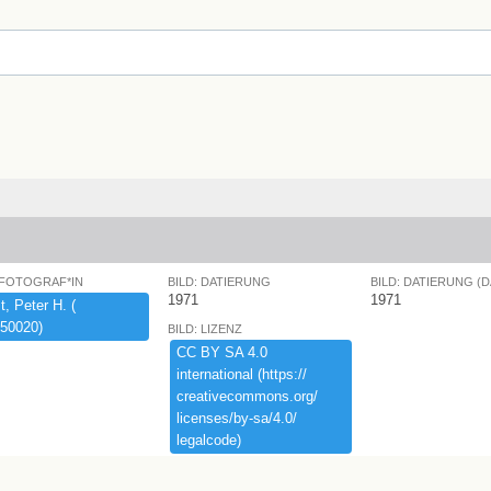
 FOTOGRAF*IN
BILD: DATIERUNG
BILD: DATIERUNG (
1971
1971
,​ ​Peter ​H.​ ​(​
50020)​
BILD: LIZENZ
CC ​BY ​SA ​4.​0 ​
international ​(​https:​/​/​
creativecommons.​org/​
licenses/​by-​sa/​4.​0/​
legalcode)​