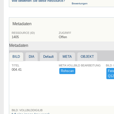
Wie bewerten Sie diese Ressource?
Bewertungen
Metadaten
RESSOURCE (ID)
ZUGRIFF
1405
Offen
Metadaten
BILD
DIA
Default
META
OBJEKT
TITEL
META:VOLLBILD BEARBEITUNG
BILD:
004.41
Rohscan
Feist
Q12
BILD: VOLLBILDDIGILIB