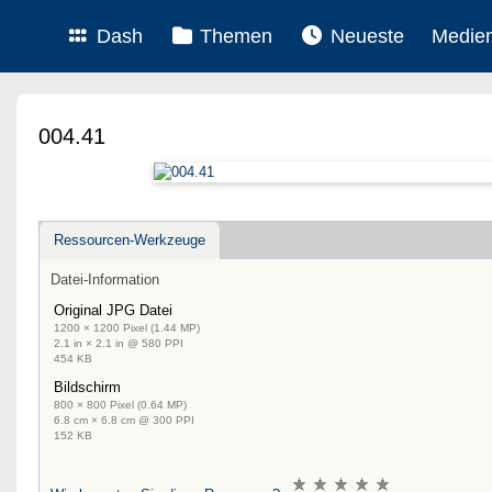
Dash
Themen
Neueste
Medie
004.41
Ressourcen-Werkzeuge
Datei-Information
Original JPG Datei
1200 × 1200 Pixel (1.44 MP)
2.1 in × 2.1 in @ 580 PPI
454 KB
Bildschirm
800 × 800 Pixel (0.64 MP)
6.8 cm × 6.8 cm @ 300 PPI
152 KB