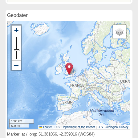
Geodaten
1000 km
500 mi
Leaflet
|
U.S. Department of the Interior
|
U.S. Geological Survey
Marker lat / long: 51.381066, -2.359016 (WGS84)