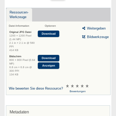
Ressourcen-
Werkzeuge
Datei-Information
Optionen
Weitergeben
Original JPG Datei
Download
1200 × 1200 Pixel
Bildwerkzeuge
(1.44 MP)
2.1 in × 2.1 in @ 580
PPI
414 KB
Bildschirm
Download
800 × 800 Pixel (0.64
MP)
Anzeigen
6.8 cm × 6.8 cm @
300 PPI
134 KB
Wie bewerten Sie diese Ressource?
Bewertungen
Metadaten