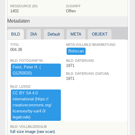
RESSOURCE (ID)
ZUGRIFF
1402
Offen
Metadaten
BILD
DIA
Default
META
OBJEKT
TITEL
META:VOLLBILD BEARBEITUNG
004.38
Rohscan
BILD: FOTOGRAF*IN
BILD: DATIERUNG
1971
Feist,​ ​Peter ​H.​ ​(​
Q1250020)​
BILD: DATIERUNG (DATUM)
1971
BILD: LIZENZ
CC ​BY ​SA ​4.​0 ​
international ​(​https:​/​/​
creativecommons.​org/​
licenses/​by-​sa/​4.​0/​
legalcode)​
BILD: VOLLBILDDIGILIB
full size image (raw scan)