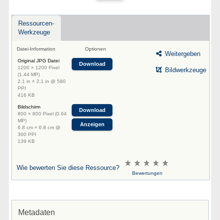
Ressourcen-
Werkzeuge
Datei-Information
Optionen
Weitergeben
Original JPG Datei
Download
1200 × 1200 Pixel
Bildwerkzeuge
(1.44 MP)
2.1 in × 2.1 in @ 580
PPI
416 KB
Bildschirm
Download
800 × 800 Pixel (0.64
MP)
Anzeigen
6.8 cm × 6.8 cm @
300 PPI
139 KB
Wie bewerten Sie diese Ressource?
Bewertungen
Metadaten