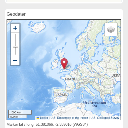
Geodaten
1000 km
500 mi
Leaflet
|
U.S. Department of the Interior
|
U.S. Geological Survey
Marker lat / long: 51.381066, -2.359016 (WGS84)