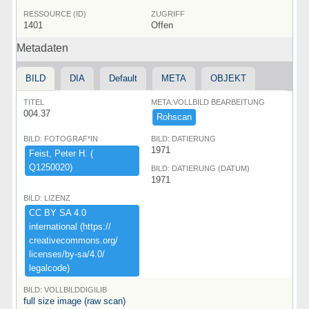
RESSOURCE (ID)
ZUGRIFF
1401
Offen
Metadaten
BILD
DIA
Default
META
OBJEKT
TITEL
META:VOLLBILD BEARBEITUNG
004.37
Rohscan
BILD: FOTOGRAF*IN
BILD: DATIERUNG
1971
Feist,​ ​Peter ​H.​ ​(​
Q1250020)​
BILD: DATIERUNG (DATUM)
1971
BILD: LIZENZ
CC ​BY ​SA ​4.​0 ​
international ​(​https:​/​/​
creativecommons.​org/​
licenses/​by-​sa/​4.​0/​
legalcode)​
BILD: VOLLBILDDIGILIB
full size image (raw scan)