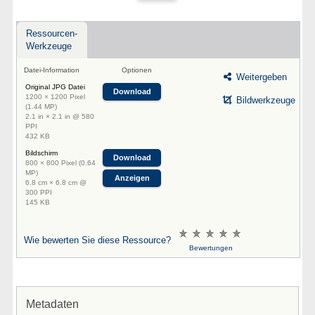
Ressourcen-
Werkzeuge
Datei-Information
Optionen
Weitergeben
Original JPG Datei
Download
1200 × 1200 Pixel
Bildwerkzeuge
(1.44 MP)
2.1 in × 2.1 in @ 580
PPI
432 KB
Bildschirm
Download
800 × 800 Pixel (0.64
MP)
Anzeigen
6.8 cm × 6.8 cm @
300 PPI
145 KB
Wie bewerten Sie diese Ressource?
Bewertungen
Metadaten