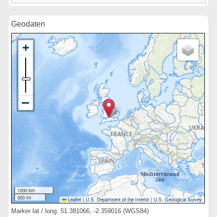
Geodaten
1000 km
500 mi
Leaflet
|
U.S. Department of the Interior
|
U.S. Geological Survey
Marker lat / long: 51.381066, -2.359016 (WGS84)