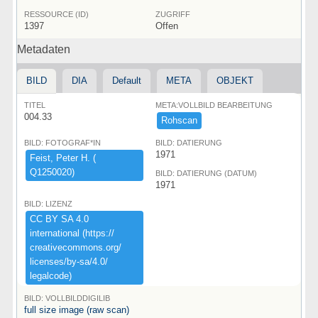
RESSOURCE (ID)
ZUGRIFF
1397
Offen
Metadaten
BILD
DIA
Default
META
OBJEKT
TITEL
META:VOLLBILD BEARBEITUNG
004.33
Rohscan
BILD: FOTOGRAF*IN
BILD: DATIERUNG
1971
Feist,​ ​Peter ​H.​ ​(​
Q1250020)​
BILD: DATIERUNG (DATUM)
1971
BILD: LIZENZ
CC ​BY ​SA ​4.​0 ​
international ​(​https:​/​/​
creativecommons.​org/​
licenses/​by-​sa/​4.​0/​
legalcode)​
BILD: VOLLBILDDIGILIB
full size image (raw scan)