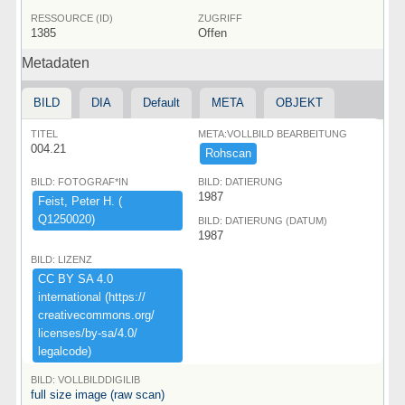
RESSOURCE (ID)
ZUGRIFF
1385
Offen
Metadaten
BILD
DIA
Default
META
OBJEKT
TITEL
META:VOLLBILD BEARBEITUNG
004.21
Rohscan
BILD: FOTOGRAF*IN
BILD: DATIERUNG
1987
Feist,​ ​Peter ​H.​ ​(​
Q1250020)​
BILD: DATIERUNG (DATUM)
1987
BILD: LIZENZ
CC ​BY ​SA ​4.​0 ​
international ​(​https:​/​/​
creativecommons.​org/​
licenses/​by-​sa/​4.​0/​
legalcode)​
BILD: VOLLBILDDIGILIB
full size image (raw scan)