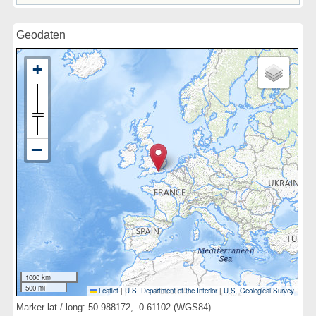
Geodaten
1000 km
500 mi
Leaflet
|
U.S. Department of the Interior
|
U.S. Geological Survey
Marker lat / long: 50.988172, -0.61102 (WGS84)