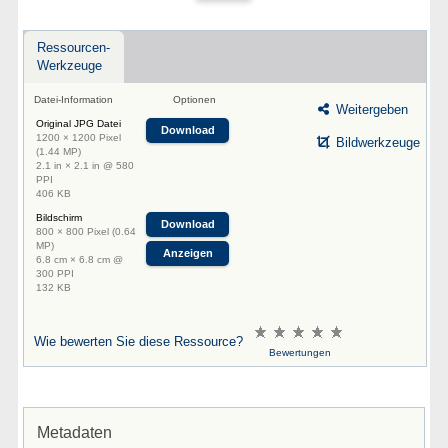
Ressourcen-
Werkzeuge
Datei-Information
Optionen
Weitergeben
Original JPG Datei
Download
1200 × 1200 Pixel
Bildwerkzeuge
(1.44 MP)
2.1 in × 2.1 in @ 580
PPI
406 KB
Bildschirm
Download
800 × 800 Pixel (0.64
MP)
Anzeigen
6.8 cm × 6.8 cm @
300 PPI
132 KB
Wie bewerten Sie diese Ressource?
Bewertungen
Metadaten