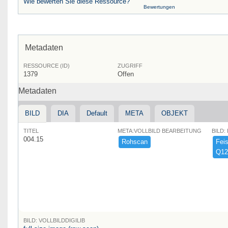
Wie bewerten Sie diese Ressource?
Bewertungen
Metadaten
RESSOURCE (ID)
ZUGRIFF
1379
Offen
Metadaten
BILD
DIA
Default
META
OBJEKT
TITEL
META:VOLLBILD BEARBEITUNG
BILD:
004.15
Rohscan
Feist
Q12
BILD: VOLLBILDDIGILIB