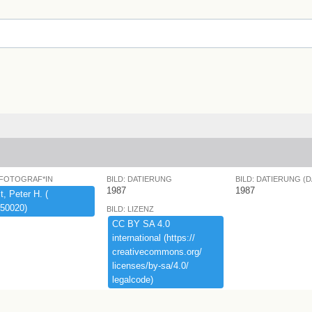
 FOTOGRAF*IN
BILD: DATIERUNG
BILD: DATIERUNG (
1987
1987
,​ ​Peter ​H.​ ​(​
50020)​
BILD: LIZENZ
CC ​BY ​SA ​4.​0 ​
international ​(​https:​/​/​
creativecommons.​org/​
licenses/​by-​sa/​4.​0/​
legalcode)​