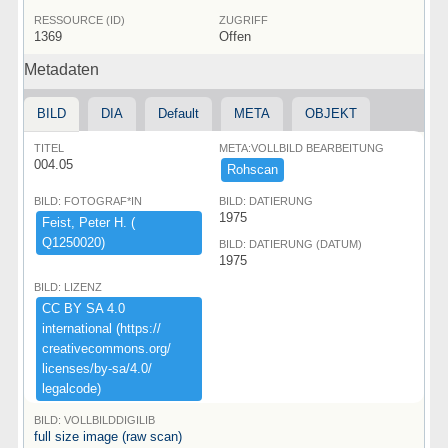
RESSOURCE (ID)
ZUGRIFF
1369
Offen
Metadaten
BILD
DIA
Default
META
OBJEKT
TITEL
META:VOLLBILD BEARBEITUNG
004.05
Rohscan
BILD: FOTOGRAF*IN
BILD: DATIERUNG
1975
Feist,​ ​Peter ​H.​ ​(​
Q1250020)​
BILD: DATIERUNG (DATUM)
1975
BILD: LIZENZ
CC ​BY ​SA ​4.​0 ​
international ​(​https:​/​/​
creativecommons.​org/​
licenses/​by-​sa/​4.​0/​
legalcode)​
BILD: VOLLBILDDIGILIB
full size image (raw scan)