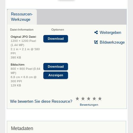
Ressourcen-
Werkzeuge
Datei-Information
Optionen
Weitergeben
Original JPG Datei
Download
1200 × 1200 Pixel
Bildwerkzeuge
(1.44 MP)
2.1 in × 2.1 in @ 580
PPI
390 KB
Bildschirm
Download
800 × 800 Pixel (0.64
MP)
Anzeigen
6.8 cm × 6.8 cm @
300 PPI
129 KB
Wie bewerten Sie diese Ressource?
Bewertungen
Metadaten