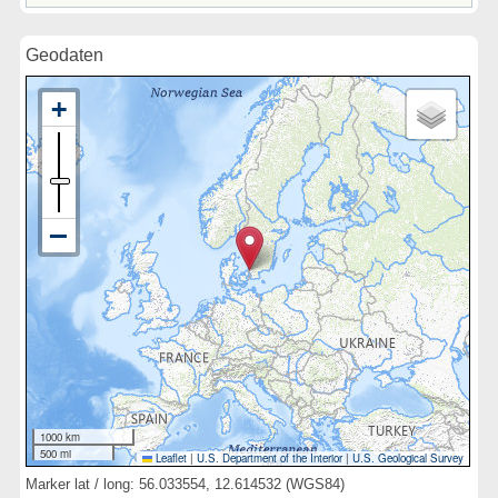
Geodaten
1000 km
500 mi
Leaflet
|
U.S. Department of the Interior
|
U.S. Geological Survey
Marker lat / long: 56.033554, 12.614532 (WGS84)