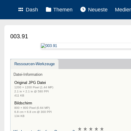
Dash
Themen
Neueste
Medie
003.91
Ressourcen-Werkzeuge
Datei-Information
Original JPG Datei
1200 × 1200 Pixel (1.44 MP)
2.1 in × 2.1 in @ 580 PPI
411 KB
Bildschirm
800 × 800 Pixel (0.64 MP)
6.8 cm × 6.8 cm @ 300 PPI
134 KB