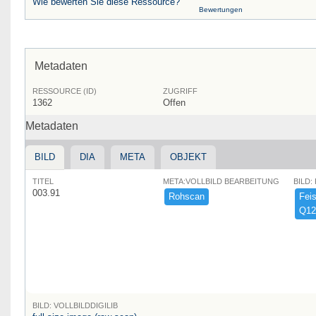
Wie bewerten Sie diese Ressource?
Bewertungen
Metadaten
RESSOURCE (ID)
ZUGRIFF
1362
Offen
Metadaten
BILD
DIA
META
OBJEKT
TITEL
META:VOLLBILD BEARBEITUNG
BILD:
003.91
Rohscan
Feist
Q12
BILD: VOLLBILDDIGILIB