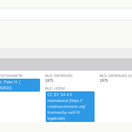
 FOTOGRAF*IN
BILD: DATIERUNG
BILD: DATIERUNG (
1975
1975
,​ ​Peter ​H.​ ​(​
50020)​
BILD: LIZENZ
CC ​BY ​SA ​4.​0 ​
international ​(​https:​/​/​
creativecommons.​org/​
licenses/​by-​sa/​4.​0/​
legalcode)​