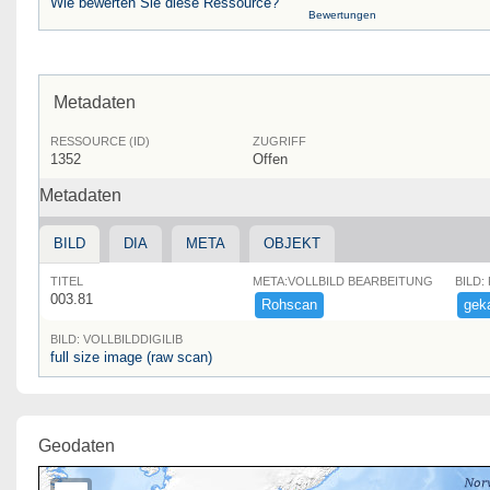
Wie bewerten Sie diese Ressource?
Bewertungen
Metadaten
RESSOURCE (ID)
ZUGRIFF
1352
Offen
Metadaten
BILD
DIA
META
OBJEKT
TITEL
META:VOLLBILD BEARBEITUNG
BILD:
003.81
Rohscan
geka
BILD: VOLLBILDDIGILIB
full size image (raw scan)
Geodaten