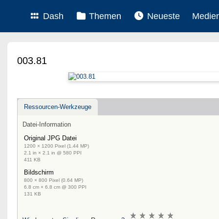
Dash
Themen
Neueste
Medie
003.81
Ressourcen-Werkzeuge
Datei-Information
Original JPG Datei
1200 × 1200 Pixel (1.44 MP)
2.1 in × 2.1 in @ 580 PPI
411 KB
Bildschirm
800 × 800 Pixel (0.64 MP)
6.8 cm × 6.8 cm @ 300 PPI
131 KB