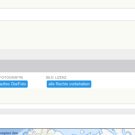
 FOTOGRAF*IN
BILD: LIZENZ
uftes ​Dia/​Foto
alle ​Rechte ​vorbehalten