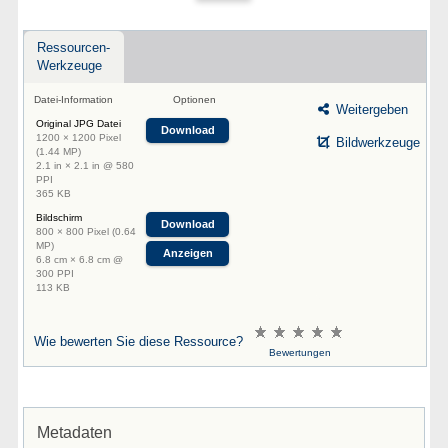
Ressourcen-
Werkzeuge
Datei-Information
Optionen
Weitergeben
Original JPG Datei
Download
1200 × 1200 Pixel
Bildwerkzeuge
(1.44 MP)
2.1 in × 2.1 in @ 580
PPI
365 KB
Bildschirm
Download
800 × 800 Pixel (0.64
MP)
Anzeigen
6.8 cm × 6.8 cm @
300 PPI
113 KB
Wie bewerten Sie diese Ressource?
Bewertungen
Metadaten