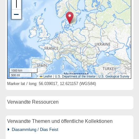
1000 km
500 mi
Leaflet
|
U.S. Department of the Interior
|
U.S. Geological Survey
Marker lat / long: 56.039017, 12.621157 (WGS84)
Verwandte Ressourcen
Verwandte Themen und öffentliche Kollektionen
Diasammlung / Dias Feist