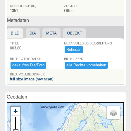
RESSOURCE (ID)
ZUGRIFF
1351
Offen
Metadaten
BILD
DIA
META
OBJEKT
TITEL
META:VOLLBILD BEARBEITUNG
003.80
Rohscan
BILD: FOTOGRAF*IN
BILD: LIZENZ
gekauftes ​Dia/​Foto
alle ​Rechte ​vorbehalten
BILD: VOLLBILDDIGILIB
full size image (raw scan)
Geodaten