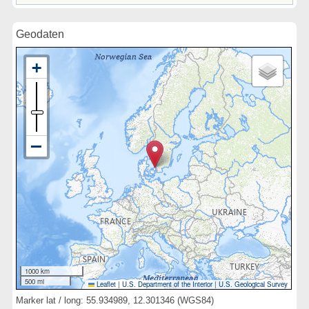
Geodaten
1000 km
500 mi
Leaflet
|
U.S. Department of the Interior
|
U.S. Geological Survey
Marker lat / long: 55.934989, 12.301346 (WGS84)