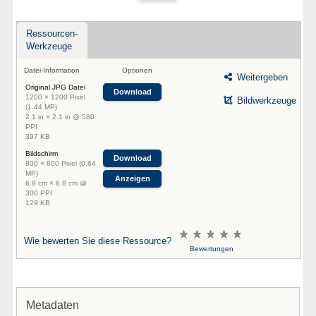
Ressourcen-
Werkzeuge
Datei-Information
Optionen
Weitergeben
Original JPG Datei
Download
1200 × 1200 Pixel
Bildwerkzeuge
(1.44 MP)
2.1 in × 2.1 in @ 580
PPI
397 KB
Bildschirm
Download
800 × 800 Pixel (0.64
MP)
Anzeigen
6.8 cm × 6.8 cm @
300 PPI
129 KB
Wie bewerten Sie diese Ressource?
Bewertungen
Metadaten