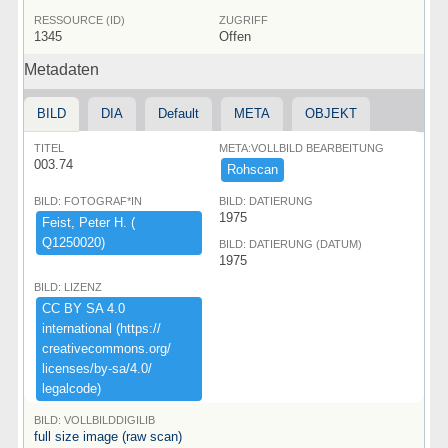
RESSOURCE (ID)
ZUGRIFF
1345
Offen
Metadaten
BILD
DIA
Default
META
OBJEKT
TITEL
META:VOLLBILD BEARBEITUNG
003.74
Rohscan
BILD: FOTOGRAF*IN
BILD: DATIERUNG
1975
Feist,​ ​Peter ​H.​ ​(​
Q1250020)​
BILD: DATIERUNG (DATUM)
1975
BILD: LIZENZ
CC ​BY ​SA ​4.​0 ​
international ​(​https:​/​/​
creativecommons.​org/​
licenses/​by-​sa/​4.​0/​
legalcode)​
BILD: VOLLBILDDIGILIB
full size image (raw scan)