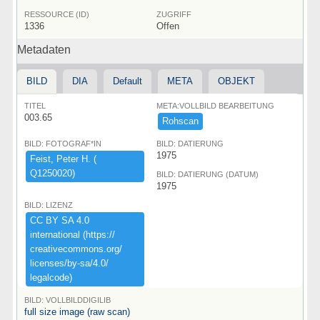
RESSOURCE (ID)
ZUGRIFF
1336
Offen
Metadaten
BILD
DIA
Default
META
OBJEKT
TITEL
META:VOLLBILD BEARBEITUNG
003.65
Rohscan
BILD: FOTOGRAF*IN
BILD: DATIERUNG
1975
Feist,​ ​Peter ​H.​ ​(​
Q1250020)​
BILD: DATIERUNG (DATUM)
1975
BILD: LIZENZ
CC ​BY ​SA ​4.​0 ​
international ​(​https:​/​/​
creativecommons.​org/​
licenses/​by-​sa/​4.​0/​
legalcode)​
BILD: VOLLBILDDIGILIB
full size image (raw scan)