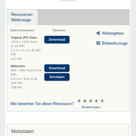
Ressourcen-
Werkzeuge
Datei-Information
Optionen
Weitergeben
Original JPG Datei
Download
1200 × 1200 Pixel
Bildwerkzeuge
(1.44 MP)
2.1 in × 2.1 in @ 580
PPI
417 KB
Bildschirm
Download
800 × 800 Pixel (0.64
MP)
Anzeigen
6.8 cm × 6.8 cm @
300 PPI
139 KB
Wie bewerten Sie diese Ressource?
Bewertungen
Metadaten