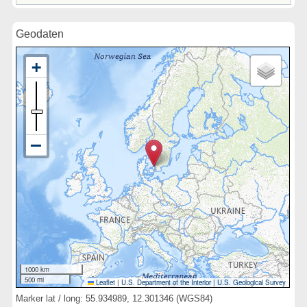
Geodaten
1000 km
500 mi
Leaflet
|
U.S. Department of the Interior
|
U.S. Geological Survey
Marker lat / long: 55.934989, 12.301346 (WGS84)