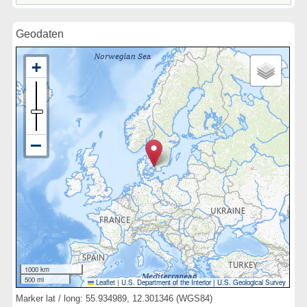
Geodaten
1000 km
500 mi
Leaflet
|
U.S. Department of the Interior
|
U.S. Geological Survey
Marker lat / long: 55.934989, 12.301346 (WGS84)