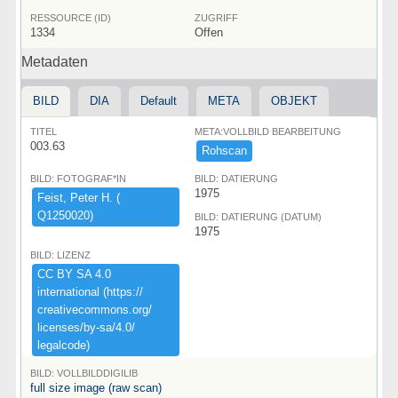
RESSOURCE (ID)
ZUGRIFF
1334
Offen
Metadaten
BILD
DIA
Default
META
OBJEKT
TITEL
META:VOLLBILD BEARBEITUNG
003.63
Rohscan
BILD: FOTOGRAF*IN
BILD: DATIERUNG
1975
Feist,​ ​Peter ​H.​ ​(​
Q1250020)​
BILD: DATIERUNG (DATUM)
1975
BILD: LIZENZ
CC ​BY ​SA ​4.​0 ​
international ​(​https:​/​/​
creativecommons.​org/​
licenses/​by-​sa/​4.​0/​
legalcode)​
BILD: VOLLBILDDIGILIB
full size image (raw scan)