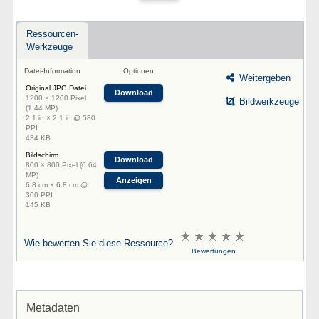
Ressourcen-
Werkzeuge
Datei-Information
Optionen
Weitergeben
Original JPG Datei
Download
1200 × 1200 Pixel
Bildwerkzeuge
(1.44 MP)
2.1 in × 2.1 in @ 580
PPI
434 KB
Bildschirm
Download
800 × 800 Pixel (0.64
MP)
Anzeigen
6.8 cm × 6.8 cm @
300 PPI
145 KB
Wie bewerten Sie diese Ressource?
Bewertungen
Metadaten