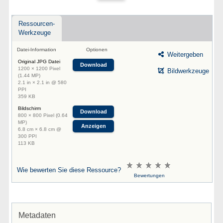
Ressourcen-
Werkzeuge
Datei-Information
Optionen
Weitergeben
Original JPG Datei
Download
1200 × 1200 Pixel
Bildwerkzeuge
(1.44 MP)
2.1 in × 2.1 in @ 580
PPI
359 KB
Bildschirm
Download
800 × 800 Pixel (0.64
MP)
Anzeigen
6.8 cm × 6.8 cm @
300 PPI
113 KB
Wie bewerten Sie diese Ressource?
Bewertungen
Metadaten