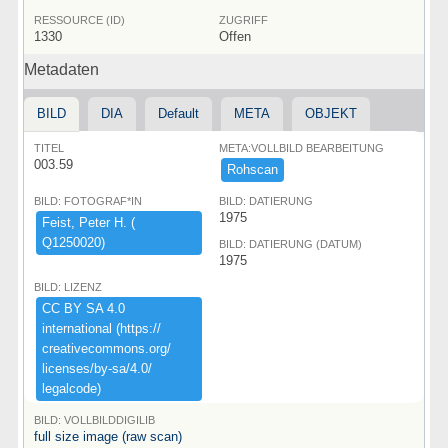
RESSOURCE (ID)
ZUGRIFF
1330
Offen
Metadaten
BILD
DIA
Default
META
OBJEKT
TITEL
META:VOLLBILD BEARBEITUNG
003.59
Rohscan
BILD: FOTOGRAF*IN
BILD: DATIERUNG
1975
Feist,​ ​Peter ​H.​ ​(​
Q1250020)​
BILD: DATIERUNG (DATUM)
1975
BILD: LIZENZ
CC ​BY ​SA ​4.​0 ​
international ​(​https:​/​/​
creativecommons.​org/​
licenses/​by-​sa/​4.​0/​
legalcode)​
BILD: VOLLBILDDIGILIB
full size image (raw scan)