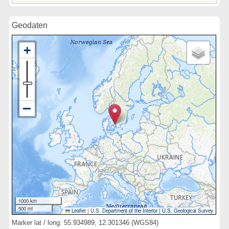
Geodaten
1000 km
500 mi
Leaflet
|
U.S. Department of the Interior
|
U.S. Geological Survey
Marker lat / long: 55.934989, 12.301346 (WGS84)