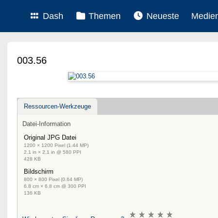
Dash
Themen
Neueste
Medie
003.56
Ressourcen-Werkzeuge
Datei-Information
Original JPG Datei
1200 × 1200 Pixel (1.44 MP)
2.1 in × 2.1 in @ 580 PPI
428 KB
Bildschirm
800 × 800 Pixel (0.64 MP)
6.8 cm × 6.8 cm @ 300 PPI
136 KB