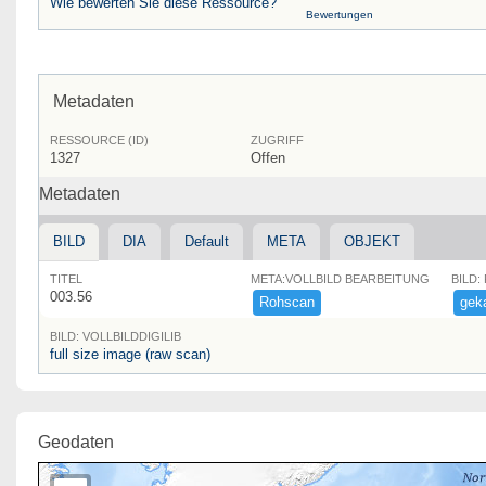
Wie bewerten Sie diese Ressource?
Bewertungen
Metadaten
RESSOURCE (ID)
ZUGRIFF
1327
Offen
Metadaten
BILD
DIA
Default
META
OBJEKT
TITEL
META:VOLLBILD BEARBEITUNG
BILD:
003.56
Rohscan
geka
BILD: VOLLBILDDIGILIB
full size image (raw scan)
Geodaten