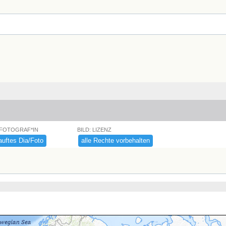
 FOTOGRAF*IN
BILD: LIZENZ
uftes ​Dia/​Foto
alle ​Rechte ​vorbehalten