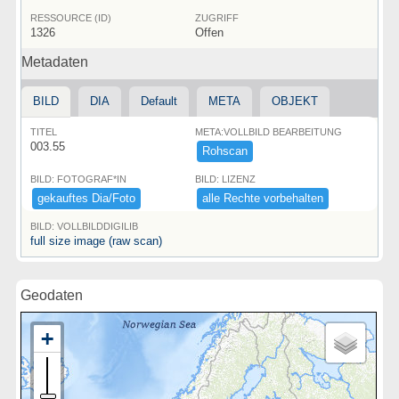
RESSOURCE (ID)
ZUGRIFF
1326
Offen
Metadaten
BILD
DIA
Default
META
OBJEKT
TITEL
META:VOLLBILD BEARBEITUNG
003.55
Rohscan
BILD: FOTOGRAF*IN
BILD: LIZENZ
gekauftes ​Dia/​Foto
alle ​Rechte ​vorbehalten
BILD: VOLLBILDDIGILIB
full size image (raw scan)
Geodaten