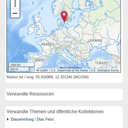
1000 km
500 mi
Leaflet
|
U.S. Department of the Interior
|
U.S. Geological Survey
Marker lat / long: 55.934989, 12.301346 (WGS84)
Verwandte Ressourcen
Verwandte Themen und öffentliche Kollektionen
Diasammlung / Dias Feist