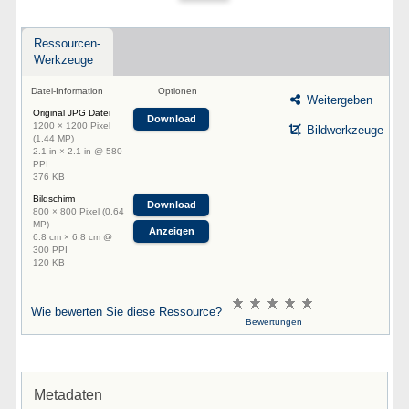
Ressourcen-
Werkzeuge
Datei-Information
Optionen
Weitergeben
Original JPG Datei
Download
1200 × 1200 Pixel
Bildwerkzeuge
(1.44 MP)
2.1 in × 2.1 in @ 580
PPI
376 KB
Bildschirm
Download
800 × 800 Pixel (0.64
MP)
Anzeigen
6.8 cm × 6.8 cm @
300 PPI
120 KB
Wie bewerten Sie diese Ressource?
Bewertungen
Metadaten