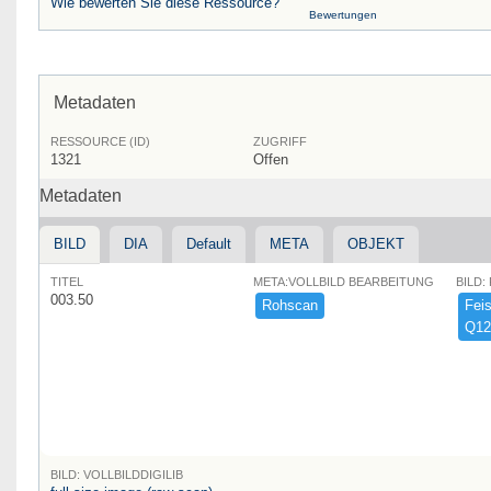
Wie bewerten Sie diese Ressource?
Bewertungen
Metadaten
RESSOURCE (ID)
ZUGRIFF
1321
Offen
Metadaten
BILD
DIA
Default
META
OBJEKT
TITEL
META:VOLLBILD BEARBEITUNG
BILD:
003.50
Rohscan
Feist
Q12
BILD: VOLLBILDDIGILIB