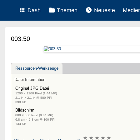
Dash
Themen
Neueste
Medie
003.50
Ressourcen-Werkzeuge
Datei-Information
Original JPG Datei
1200 × 1200 Pixel (1.44 MP)
2.1 in × 2.1 in @ 580 PPI
399 KB
Bildschirm
800 × 800 Pixel (0.64 MP)
6.8 cm × 6.8 cm @ 300 PPI
133 KB