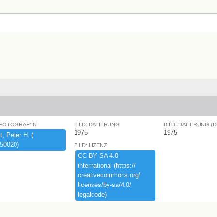
 FOTOGRAF*IN
BILD: DATIERUNG
BILD: DATIERUNG (
1975
1975
,​ ​Peter ​H.​ ​(​
50020)​
BILD: LIZENZ
CC ​BY ​SA ​4.​0 ​
international ​(​https:​/​/​
creativecommons.​org/​
licenses/​by-​sa/​4.​0/​
legalcode)​