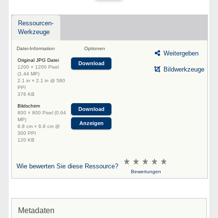
Ressourcen-
Werkzeuge
Datei-Information
Optionen
Weitergeben
Original JPG Datei
Download
1200 × 1200 Pixel
Bildwerkzeuge
(1.44 MP)
2.1 in × 2.1 in @ 580
PPI
376 KB
Bildschirm
Download
800 × 800 Pixel (0.64
MP)
Anzeigen
6.8 cm × 6.8 cm @
300 PPI
120 KB
Wie bewerten Sie diese Ressource?
Bewertungen
Metadaten