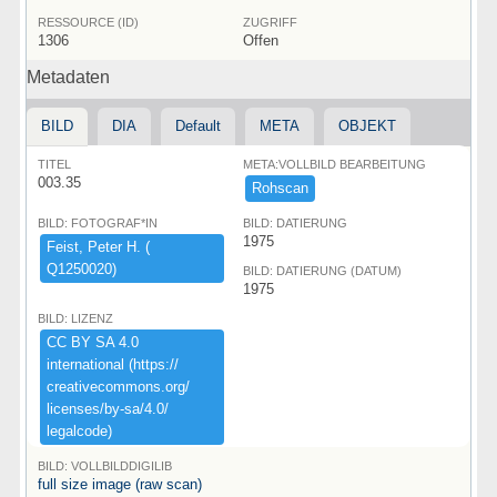
RESSOURCE (ID)
ZUGRIFF
1306
Offen
Metadaten
BILD
DIA
Default
META
OBJEKT
TITEL
META:VOLLBILD BEARBEITUNG
003.35
Rohscan
BILD: FOTOGRAF*IN
BILD: DATIERUNG
1975
Feist,​ ​Peter ​H.​ ​(​
Q1250020)​
BILD: DATIERUNG (DATUM)
1975
BILD: LIZENZ
CC ​BY ​SA ​4.​0 ​
international ​(​https:​/​/​
creativecommons.​org/​
licenses/​by-​sa/​4.​0/​
legalcode)​
BILD: VOLLBILDDIGILIB
full size image (raw scan)