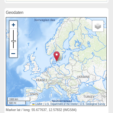
Geodaten
1000 km
500 mi
Leaflet
|
U.S. Department of the Interior
|
U.S. Geological Survey
Marker lat / long: 55.677637, 12.57832 (WGS84)