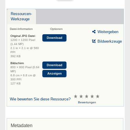
Ressourcen-
Werkzeuge
Datei-Information
Optionen
Weitergeben
Original JPG Datei
Download
1200 × 1200 Pixel
Bildwerkzeuge
(1.44 MP)
2.1 in × 2.1 in @ 580
PPI
392 KB
Bildschirm
Download
800 × 800 Pixel (0.64
MP)
Anzeigen
6.8 cm × 6.8 cm @
300 PPI
127 KB
Wie bewerten Sie diese Ressource?
Bewertungen
Metadaten