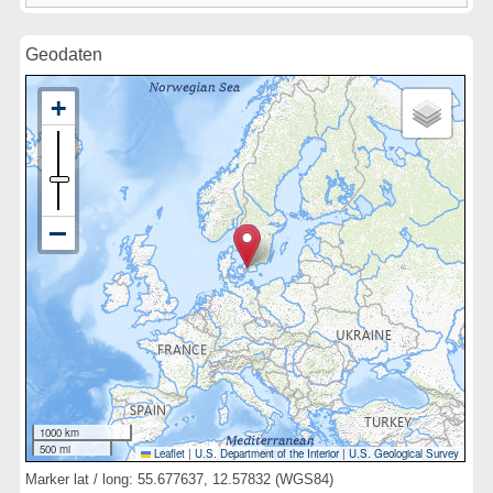
Geodaten
1000 km
500 mi
Leaflet
|
U.S. Department of the Interior
|
U.S. Geological Survey
Marker lat / long: 55.677637, 12.57832 (WGS84)