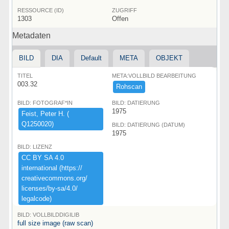
RESSOURCE (ID)
ZUGRIFF
1303
Offen
Metadaten
BILD
DIA
Default
META
OBJEKT
TITEL
META:VOLLBILD BEARBEITUNG
003.32
Rohscan
BILD: FOTOGRAF*IN
BILD: DATIERUNG
1975
Feist,​ ​Peter ​H.​ ​(​
Q1250020)​
BILD: DATIERUNG (DATUM)
1975
BILD: LIZENZ
CC ​BY ​SA ​4.​0 ​
international ​(​https:​/​/​
creativecommons.​org/​
licenses/​by-​sa/​4.​0/​
legalcode)​
BILD: VOLLBILDDIGILIB
full size image (raw scan)