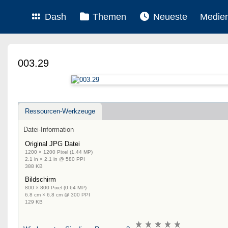
Dash
Themen
Neueste
Medie
003.29
Ressourcen-Werkzeuge
Datei-Information
Original JPG Datei
1200 × 1200 Pixel (1.44 MP)
2.1 in × 2.1 in @ 580 PPI
388 KB
Bildschirm
800 × 800 Pixel (0.64 MP)
6.8 cm × 6.8 cm @ 300 PPI
129 KB