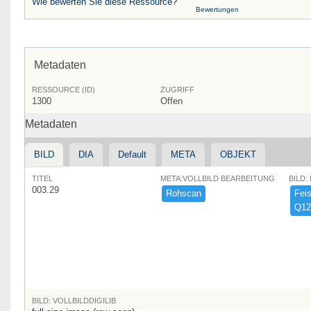
Wie bewerten Sie diese Ressource?
Bewertungen
Metadaten
RESSOURCE (ID)
ZUGRIFF
1300
Offen
Metadaten
BILD
DIA
Default
META
OBJEKT
TITEL
META:VOLLBILD BEARBEITUNG
BILD:
003.29
Rohscan
Feist
Q12
BILD: VOLLBILDDIGILIB