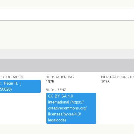
 FOTOGRAF*IN
BILD: DATIERUNG
BILD: DATIERUNG (
1975
1975
,​ ​Peter ​H.​ ​(​
50020)​
BILD: LIZENZ
CC ​BY ​SA ​4.​0 ​
international ​(​https:​/​/​
creativecommons.​org/​
licenses/​by-​sa/​4.​0/​
legalcode)​