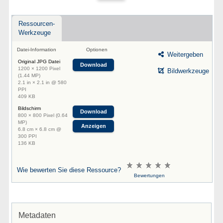
Ressourcen-
Werkzeuge
Datei-Information
Optionen
Weitergeben
Original JPG Datei
Download
1200 × 1200 Pixel
Bildwerkzeuge
(1.44 MP)
2.1 in × 2.1 in @ 580
PPI
409 KB
Bildschirm
Download
800 × 800 Pixel (0.64
MP)
Anzeigen
6.8 cm × 6.8 cm @
300 PPI
136 KB
Wie bewerten Sie diese Ressource?
Bewertungen
Metadaten