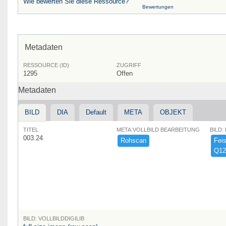
Wie bewerten Sie diese Ressource?
Bewertungen
Metadaten
RESSOURCE (ID)
ZUGRIFF
1295
Offen
Metadaten
BILD
DIA
Default
META
OBJEKT
TITEL
META:VOLLBILD BEARBEITUNG
BILD:
003.24
Rohscan
Feist
Q12
BILD: VOLLBILDDIGILIB