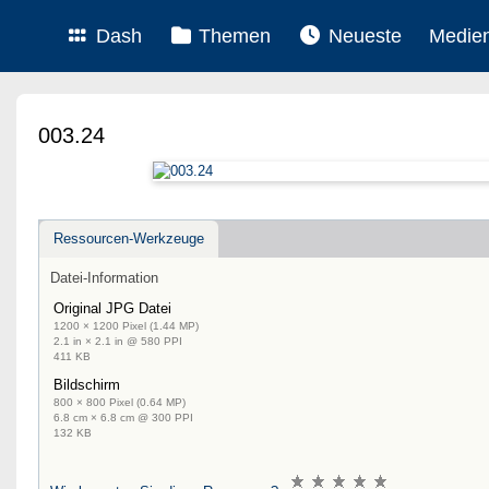
Dash
Themen
Neueste
Medie
003.24
Ressourcen-Werkzeuge
Datei-Information
Original JPG Datei
1200 × 1200 Pixel (1.44 MP)
2.1 in × 2.1 in @ 580 PPI
411 KB
Bildschirm
800 × 800 Pixel (0.64 MP)
6.8 cm × 6.8 cm @ 300 PPI
132 KB