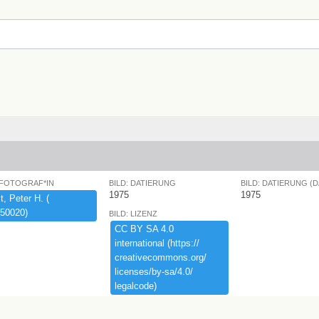
 FOTOGRAF*IN
BILD: DATIERUNG
BILD: DATIERUNG (
1975
1975
,​ ​Peter ​H.​ ​(​
50020)​
BILD: LIZENZ
CC ​BY ​SA ​4.​0 ​
international ​(​https:​/​/​
creativecommons.​org/​
licenses/​by-​sa/​4.​0/​
legalcode)​