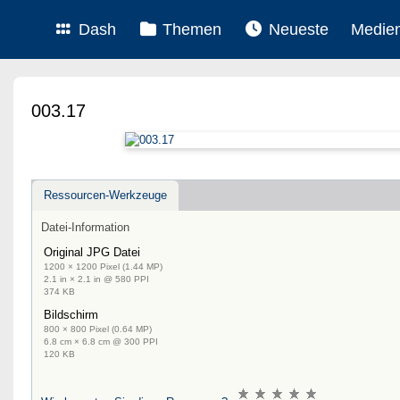
Dash
Themen
Neueste
Medie
003.17
Ressourcen-Werkzeuge
Datei-Information
Original JPG Datei
1200 × 1200 Pixel (1.44 MP)
2.1 in × 2.1 in @ 580 PPI
374 KB
Bildschirm
800 × 800 Pixel (0.64 MP)
6.8 cm × 6.8 cm @ 300 PPI
120 KB