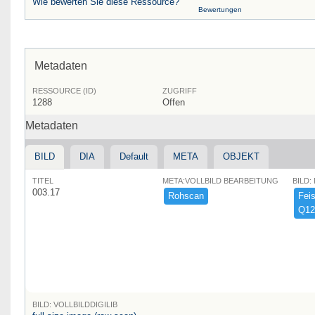
Wie bewerten Sie diese Ressource?
Bewertungen
Metadaten
RESSOURCE (ID)
ZUGRIFF
1288
Offen
Metadaten
BILD
DIA
Default
META
OBJEKT
TITEL
META:VOLLBILD BEARBEITUNG
BILD:
003.17
Rohscan
Feist
Q12
BILD: VOLLBILDDIGILIB